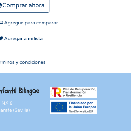
Comprar ahora
Agregue para comparar
Agregar a mi lista
rminos y condiciones
fantil Bilingüe
 N.º 8
rafe (Sevilla)