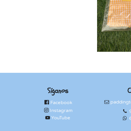
Síganos
C
paddingt
Facebook
Instagram
YouTube