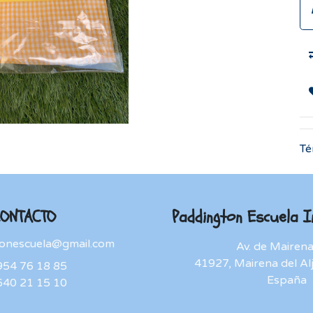
Té
ONTACTO
Paddington Escuela In
onescuela@gmail.com
Av. de Mairena
41927, Mairena del Alja
954 76 18 85
España
640 21 15 10